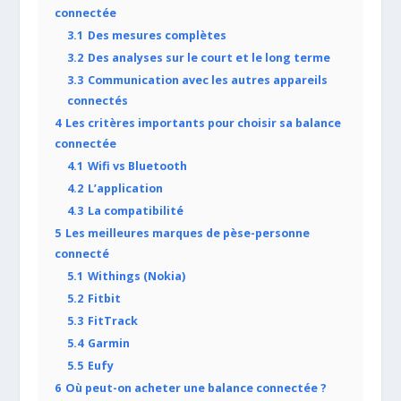
connectée
3.1
Des mesures complètes
3.2
Des analyses sur le court et le long terme
3.3
Communication avec les autres appareils
connectés
4
Les critères importants pour choisir sa balance
connectée
4.1
Wifi vs Bluetooth
4.2
L’application
4.3
La compatibilité
5
Les meilleures marques de pèse-personne
connecté
5.1
Withings (Nokia)
5.2
Fitbit
5.3
FitTrack
5.4
Garmin
5.5
Eufy
6
Où peut-on acheter une balance connectée ?