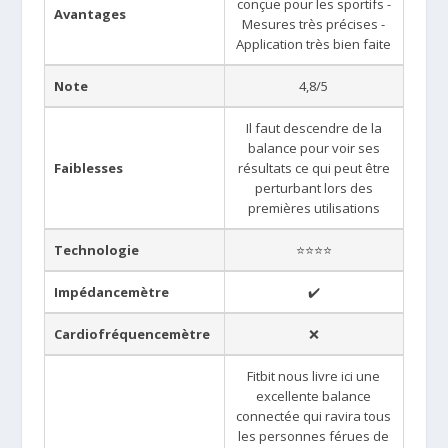
conçue pour les sportifs -
Avantages
Mesures très précises -
Application très bien faite
Note
4,8/5
Il faut descendre de la
balance pour voir ses
Faiblesses
résultats ce qui peut être
perturbant lors des
premières utilisations
Technologie
⭐⭐⭐⭐
Impédancemètre
✔️
Cardiofréquencemètre
❌
Fitbit nous livre ici une
excellente balance
connectée qui ravira tous
les personnes férues de